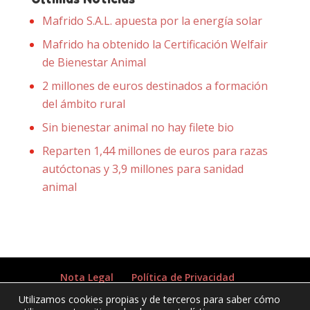
Mafrido S.A.L. apuesta por la energía solar
Mafrido ha obtenido la Certificación Welfair
de Bienestar Animal
2 millones de euros destinados a formación
del ámbito rural
Sin bienestar animal no hay filete bio
Reparten 1,44 millones de euros para razas
autóctonas y 3,9 millones para sanidad
animal
Nota Legal
Política de Privacidad
Política de Cookies
Utilizamos cookies propias y de terceros para saber cómo